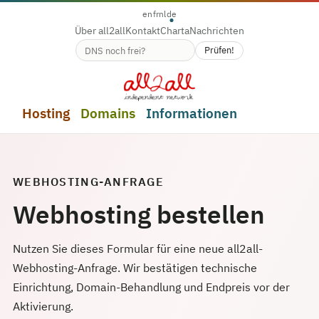
en
fr
nl
de
Über all2all
Kontakt
Charta
Nachrichten
Prüfen!
Verfügbarkeit des Domainnamens
Hosting
Domains
Informationen
WEBHOSTING-ANFRAGE
Webhosting bestellen
Nutzen Sie dieses Formular für eine neue all2all-
Webhosting-Anfrage. Wir bestätigen technische
Einrichtung, Domain-Behandlung und Endpreis vor der
Aktivierung.