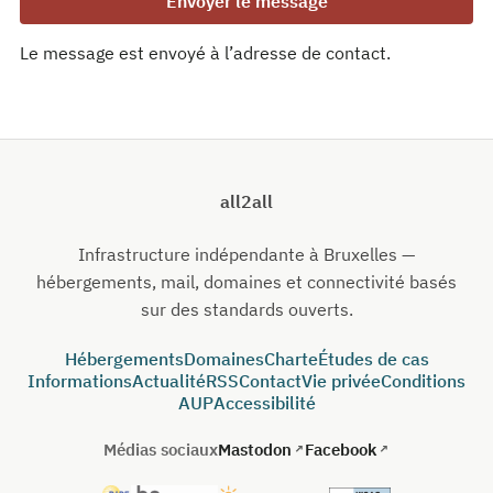
Envoyer le message
Le message est envoyé à l’adresse de contact.
all2all
Infrastructure indépendante à Bruxelles —
hébergements, mail, domaines et connectivité basés
sur des standards ouverts.
Hébergements
Domaines
Charte
Études de cas
Informations
Actualité
RSS
Contact
Vie privée
Conditions
AUP
Accessibilité
Médias sociaux
Mastodon
Facebook