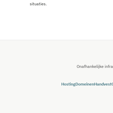
situaties.
Onafhankelijke infr
Hosting
Domeinen
Handvest