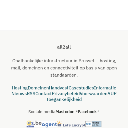
all2all
Onafhankelijke infrastructuur in Brussel — hosting,
mail, domeinen en connectiviteit op basis van open
standaarden.
Hosting
Domeinen
Handvest
Casestudies
Informatie
Nieuws
RSS
Contact
Privacybeleid
Voorwaarden
AUP
Toegankelijkheid
Sociale media
Mastodon
Facebook