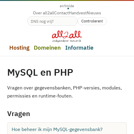
en
fr
nl
de
Over all2all
Contact
Handvest
Nieuws
Controleren!
Beschikbaarheid van de domeinnaam
Hosting
Domeinen
Informatie
MySQL en PHP
Vragen over gegevensbanken, PHP-versies, modules,
permissies en runtime-fouten.
Vragen
Hoe beheer ik mijn MySQL-gegevensbank?