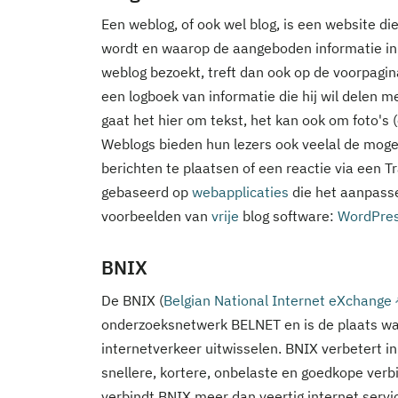
Een weblog, of ook wel blog, is een website d
wordt en waarop de aangeboden informatie in
weblog bezoekt, treft dan ook op de voorpagina
een logboek van informatie die hij wil delen me
gaat het hier om tekst, het kan ook om foto's (
Weblogs bieden hun lezers ook veelal de mogel
berichten te plaatsen of een reactie via een 
gebaseerd op
webapplicaties
die het aanpasse
voorbeelden van
vrije
blog software:
WordPre
BNIX
De BNIX (
Belgian National Internet eXchange
onderzoeksnetwerk BELNET en is de plaats waa
internetverkeer uitwisselen. BNIX verbetert i
snellere, kortere, onbelaste en goedkope ver
verbindt BNIX meer dan veertig internet servi