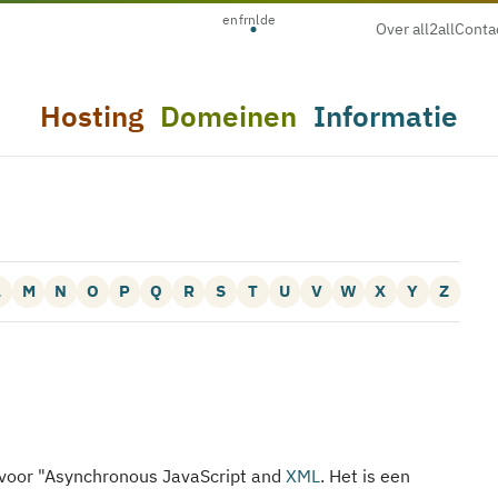
en
fr
nl
de
Over all2all
Conta
Hosting
Domeinen
Informatie
L
M
N
O
P
Q
R
S
T
U
V
W
X
Y
Z
t voor "Asynchronous JavaScript and
XML
. Het is een