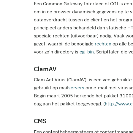
Een Common Gateway Interface of CGI is een 
om in de browser dynamisch gegevens op te v
dataoverdracht tussen de cliënt en het pro
principieel anders behandeld dan statische
speciale rechten (uitvoerbaar) nodig. Vaak wor
gezet, waarbij de benodigde
rechten
op alle be
voor zo'n directory is
cgi-bin
. Scripttalen die 
ClamAV
Clam AntiVirus (ClamAV), is een veelgebruikte
gebruikt op mail
servers
om e-mail met virusse
Begin maart 2005 herkende het pakket 31000 
dag aan het pakket toegevoegd. (
http://www.c
CMS
Een contentbeheersysteem of contentmanagem