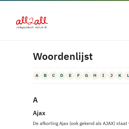
Woordenlijst
A
B
C
D
E
F
G
H
I
J
K
A
Ajax
De afkorting Ajax (ook gekend als AJAX) staa