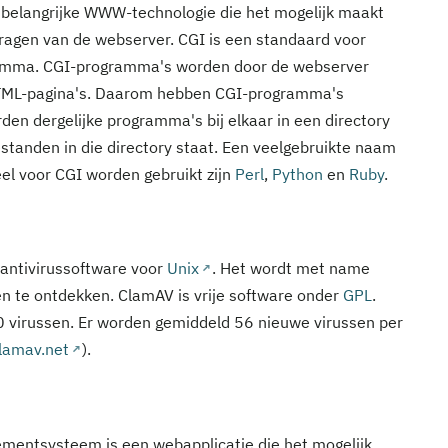
belangrijke WWW-technologie die het mogelijk maakt
ragen van de webserver. CGI is een standaard voor
gramma. CGI-programma's worden door de webserver
 HTML-pagina's. Daarom hebben CGI-programma's
den dergelijke programma's bij elkaar in een directory
standen in die directory staat. Een veelgebruikte naam
veel voor CGI worden gebruikt zijn
Perl
,
Python
en
Ruby
.
 antivirussoftware voor
Unix
. Het wordt met name
n te ontdekken. ClamAV is vrije software onder
GPL
.
virussen. Er worden gemiddeld 56 nieuwe virussen per
lamav.net
).
entsysteem is een webapplicatie die het mogelijk