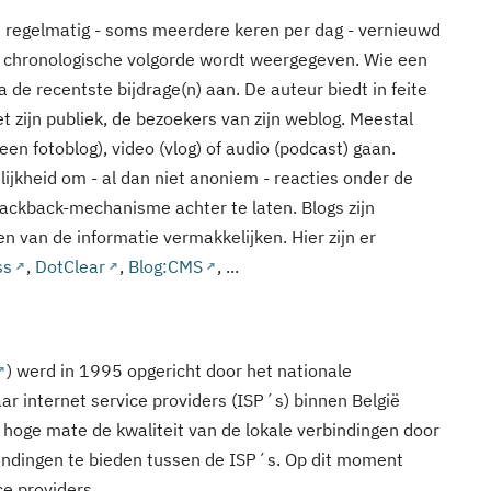
ie regelmatig - soms meerdere keren per dag - vernieuwd
 chronologische volgorde wordt weergegeven. Wie een
 de recentste bijdrage(n) aan. De auteur biedt in feite
t zijn publiek, de bezoekers van zijn weblog. Meestal
een fotoblog), video (vlog) of audio (podcast) gaan.
ijkheid om - al dan niet anoniem - reacties onder de
Trackback-mechanisme achter te laten. Blogs zijn
n van de informatie vermakkelijken. Hier zijn er
ss
,
DotClear
,
Blog:CMS
, ...
) werd in 1995 opgericht door het nationale
r internet service providers (ISP´s) binnen België
n hoge mate de kwaliteit van de lokale verbindingen door
bindingen te bieden tussen de ISP´s. Op dit moment
ce providers.