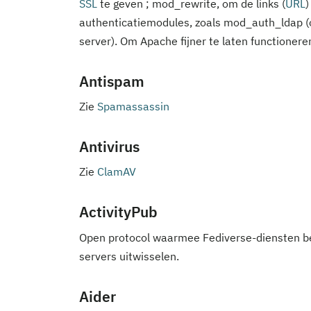
SSL
te geven ; mod_rewrite, om de links (
URL
)
authenticatiemodules, zoals mod_auth_ldap (
server). Om Apache fijner te laten functione
Antispam
Zie
Spamassassin
Antivirus
Zie
ClamAV
ActivityPub
Open protocol waarmee Fediverse-diensten ber
servers uitwisselen.
Aider