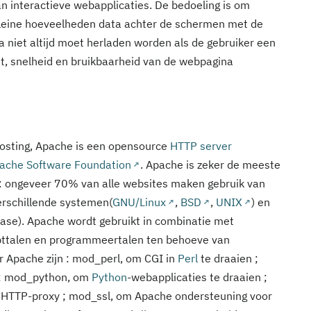
 interactieve webapplicaties. De bedoeling is om
kleine hoeveelheden data achter de schermen met de
na niet altijd moet herladen worden als de gebruiker een
eit, snelheid en bruikbaarheid van de webpagina
hosting, Apache is een opensource
HTTP
server
ache Software Foundation
. Apache is zeker de meeste
: ongeveer 70% van alle websites maken gebruik van
erschillende systemen(
GNU/Linux
,
BSD
,
UNIX
) en
ease). Apache wordt gebruikt in combinatie met
ipttalen en programmeertalen ten behoeve van
r Apache zijn : mod_perl, om CGI in
Perl
te draaien ;
n ; mod_python, om
Python
-webapplicaties te draaien ;
 HTTP-proxy ; mod_ssl, om Apache ondersteuning voor